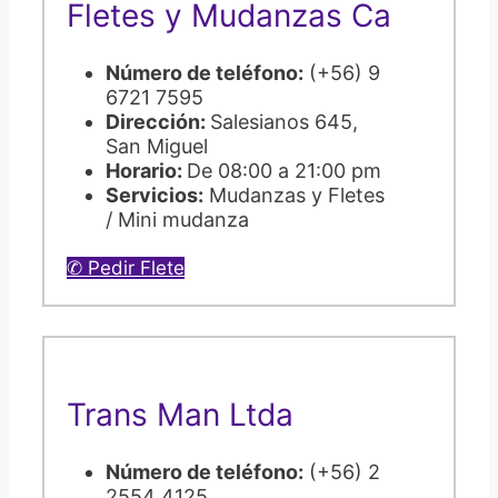
Fletes y Mudanzas Ca
Número de teléfono:
(+56) 9
6721 7595
Dirección:
Salesianos 645,
San Miguel
Horario:
De 08:00 a 21:00 pm
Servicios:
Mudanzas y Fletes
/ Mini mudanza
✆ Pedir Flete
Trans Man Ltda
Número de teléfono:
(+56) 2
2554 4125