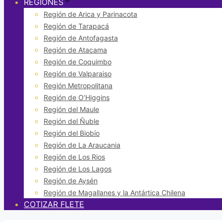
REGIONES
Región de Arica y Parinacota
Región de Tarapacá
Región de Antofagasta
Región de Atacama
Región de Coquimbo
Región de Valparaiso
Región Metropolitana
Región de O’Higgins
Región del Maule
Región del Ñuble
Región del Biobío
Región de La Araucania
Región de Los Rios
Región de Los Lagos
Región de Aysén
Región de Magallanes y la Antártica Chilena
COTIZAR FLETE