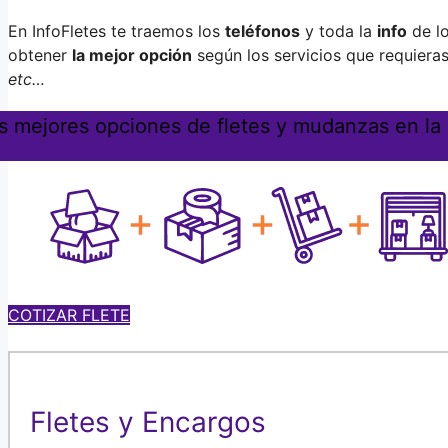
En InfoFletes te traemos los
teléfonos
y toda la
info
de l
obtener
la mejor opción
según los servicios que requiera
etc…
s mejores opciones de fletes y mudanzas en la 
COTIZAR FLETE
Fletes y Encargos