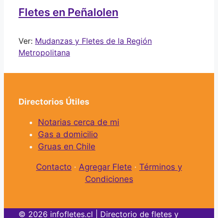
Fletes en Peñalolen
Ver:
Mudanzas y Fletes de la Región
Metropolitana
Directorios Útiles
Notarias cerca de mi
Gas a domicilio
Gruas en Chile
Contacto
·
Agregar Flete
·
Términos y
Condiciones
© 2026 infofletes.cl | Directorio de fletes y