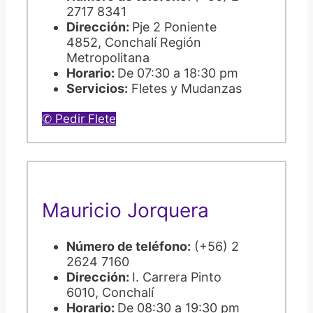
2717 8341
Dirección:
Pje 2 Poniente
4852, Conchalí Región
Metropolitana
Horario:
De 07:30 a 18:30 pm
Servicios:
Fletes y Mudanzas
✆ Pedir Flete
Mauricio Jorquera
Número de teléfono:
(+56) 2
2624 7160
Dirección:
I. Carrera Pinto
6010, Conchalí
Horario:
De 08:30 a 19:30 pm