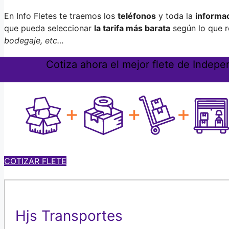
En Info Fletes te traemos los
teléfonos
y toda la
informa
que pueda seleccionar
la tarifa más barata
según lo que r
bodegaje, etc…
Cotiza ahora el mejor flete de Indep
COTIZAR FLETE
Hjs Transportes