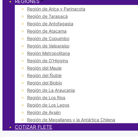
REGIONES
Región de Arica y Parinacota
Región de Tarapacá
Región de Antofagasta
Región de Atacama
Región de Coquimbo
Región de Valparaiso
Región Metropolitana
Región de O’Higgins
Región del Maule
Región del Ñuble
Región del Biobío
Región de La Araucania
Región de Los Rios
Región de Los Lagos
Región de Aysén
Región de Magallanes y la Antártica Chilena
COTIZAR FLETE