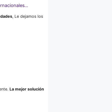
ernacionales…
udades
, Le dejamos los
ente.
La mejor solución