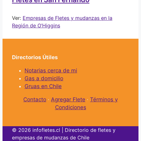
Ver:
Empresas de Fletes y mudanzas en la
Región de O’Higgins
Directorios Útiles
Notarias cerca de mi
Gas a domicilio
Gruas en Chile
Contacto
·
Agregar Flete
·
Términos y
Condiciones
© 2026 infofletes.cl | Directorio de fletes y
empresas de mudanzas de Chile