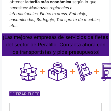
obtener
la tarifa más económica
según lo que
necesites:
Mudanzas regionales e
internacionales, Fletes express, Embalaje,
encomiendas, Bodegaje, Transporte de muebles,
etc…
¡Las mejores empresas de servicios de fletes
del sector de Peralillo. Contacta ahora con
los transportistas y pide presupuesto!
COTIZAR FLETE