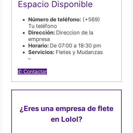
Espacio Disponible
Número de teléfono:
(+569)
Tu teléfono
Dirección:
Direccion de la
empresa
Horario:
De 07:00 a 18:30 pm
Servicios:
Fletes y Mudanzas
–
✆ Contactar
¿Eres una empresa de flete
en Lolol?