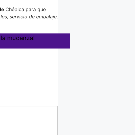
 de
Chépica para que
les, servicio de embalaje,
 la mudanza!