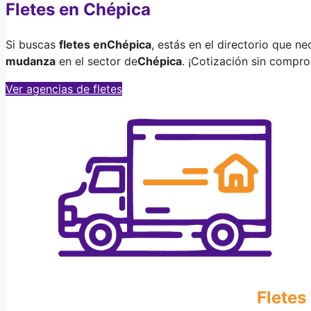
Fletes en Chépica
Si buscas
fletes en
Chépica
, estás en el directorio que n
mudanza
en el sector de
Chépica
. ¡Cotización sin compr
Ver agencias de fletes
Fletes