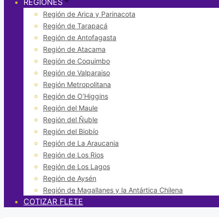
REGIONES
Región de Arica y Parinacota
Región de Tarapacá
Región de Antofagasta
Región de Atacama
Región de Coquimbo
Región de Valparaiso
Región Metropolitana
Región de O’Higgins
Región del Maule
Región del Ñuble
Región del Biobío
Región de La Araucania
Región de Los Rios
Región de Los Lagos
Región de Aysén
Región de Magallanes y la Antártica Chilena
COTIZAR FLETE