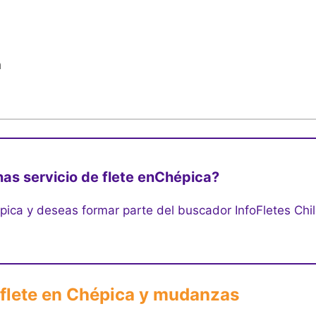
a
as servicio de flete en
Chépica?
pica y deseas formar parte del buscador InfoFletes Chil
 flete en Chépica y mudanzas