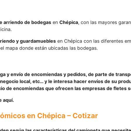
de arriendo de bodegas
en
Chépica
, con las mayores gara
icina.
rriendo y guardamuebles
en Chépica con las diferentes e
n el mapa donde están ubicadas las bodegas.
ga y envío de
encomiendas y pedidos
, de parte de
transp
egocio local, etc… y le interesa hacer
envíos de su prod
vicio de encomiendas que ofrecen las empresas de fletes s
 aquí.
nómicos en Chépica – Cotizar
den según
las
características
del
camioneta
que necesite 