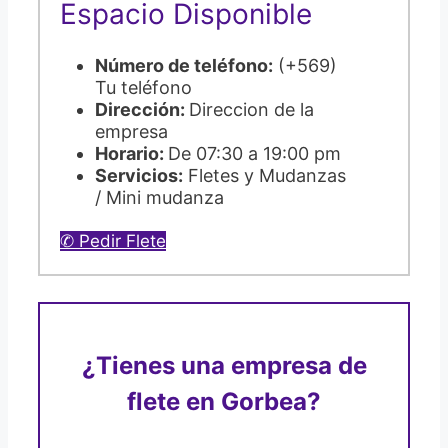
Espacio Disponible
Número de teléfono:
(+569)
Tu teléfono
Dirección:
Direccion de la
empresa
Horario:
De 07:30 a 19:00 pm
Servicios:
Fletes y Mudanzas
/ Mini mudanza
✆ Pedir Flete
¿Tienes una empresa de
flete en Gorbea?