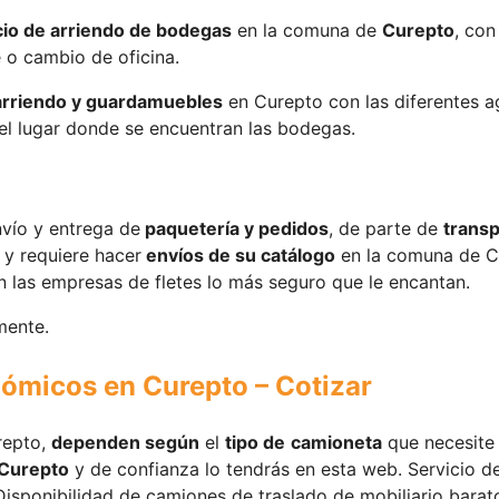
cio de arriendo de bodegas
en la comuna de
Curepto
, con
 o cambio de oficina.
arriendo y guardamuebles
en Curepto con las diferentes 
 el lugar donde se encuentran las bodegas.
nvío y entrega de
paquetería y pedidos
, de parte de
transp
. y requiere hacer
envíos de su catálogo
en la comuna de Cu
n las empresas de fletes lo más seguro que le encantan.
mente.
nómicos en Curepto – Cotizar
urepto,
dependen según
el
tipo de
camioneta
que necesite 
 Curepto
y de confianza lo tendrás en esta web. Servicio d
isponibilidad de camiones de traslado de mobiliario barat