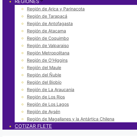
REGIONES
Región de Arica y Parinacota
Región de Tarapacá
Región de Antofagasta
Región de Atacama
Región de Coquimbo
Región de Valparaiso
Región Metropolitana
Región de O’Higgins
Región del Maule
Región del Ñuble
Región del Biobío
Región de La Araucania
Región de Los Rios
Región de Los Lagos
Región de Aysén
Región de Magallanes y la Antártica Chilena
COTIZAR FLETE