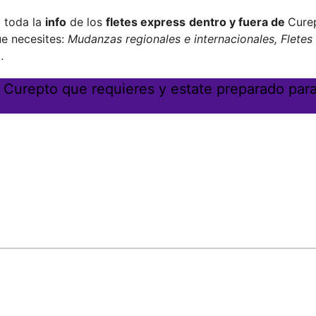
 toda la
info
de los
fletes express
dentro y fuera de
Cure
ue necesites:
Mudanzas regionales e internacionales, Fletes
…
n Curepto que requieres y estate preparado par