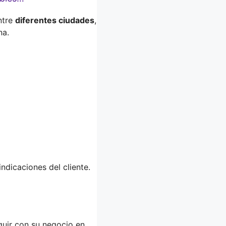
ntre
diferentes ciudades
,
na.
dicaciones del cliente.
guir con su negocio en