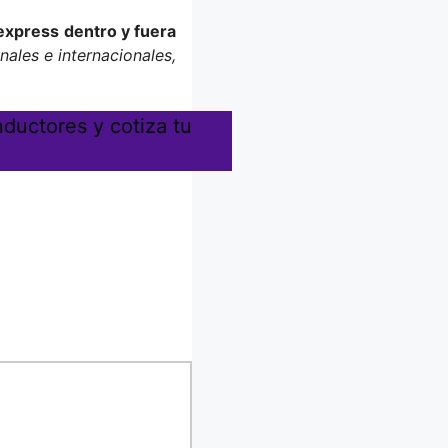
 express
dentro y fuera
ales e internacionales,
ductores y cotiza tu