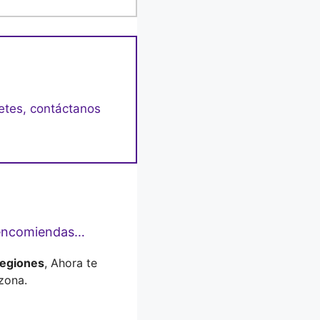
letes, contáctanos
e encomiendas…
regiones
, Ahora te
zona.