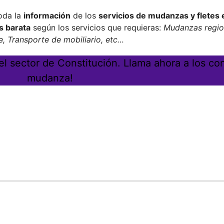
oda la
información
de los
servicios de mudanzas y fletes
s barata
según los servicios que requieras:
Mudanzas region
, Transporte de mobiliario, etc…
l sector de Constitución. Llama ahora a los con
mudanza!