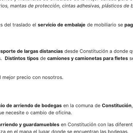
ios, mantas de protección, cintas adhesivas, plásticos de b
s del traslado el
servicio de embalaje
de mobiliario se
pag
nsporte de largas distancias
desde Constitución a donde qui
s.
Distintos
tipos
de
camiones y camionetas para fletes
se
l mejor precio con nosotros.
cio de arriendo de bodegas
en la comuna de
Constitución
e necesite o cambio de oficina.
arriendo y guardamuebles
en Constitución con las diferen
iza en el mapa el lugar donde se encuentran las bodegas.