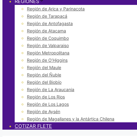
REGIONES
Región de Arica y Parinacota
Región de Tarapacá
Región de Antofagasta
Región de Atacama
Región de Coquimbo
Región de Valparaiso
Región Metropolitana
Región de O’Higgins
Región del Maule
Región del Ñuble
Región del Biobío
Región de La Araucania
Región de Los Rios
Región de Los Lagos
Región de Aysén
Región de Magallanes y la Antártica Chilena
COTIZAR FLETE