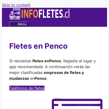
Skip to content
Menu
Fletes en Penco
Si necesitas
fletes en
Penco
, llegaste al lugar y
app recomendada. A continuación verás las
mejor clasificadas
empresas de fletes y
mudanzas
en
Penco
.
Teléfonos de fletes