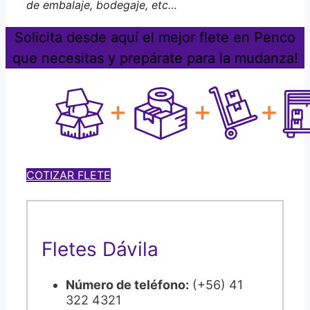
de embalaje, bodegaje, etc…
Solicita desde aquí el mejor flete en Penco
que necesitas y prepárate para la mudanza!
COTIZAR FLETE
Fletes Dávila
Número de teléfono:
(+56) 41
322 4321