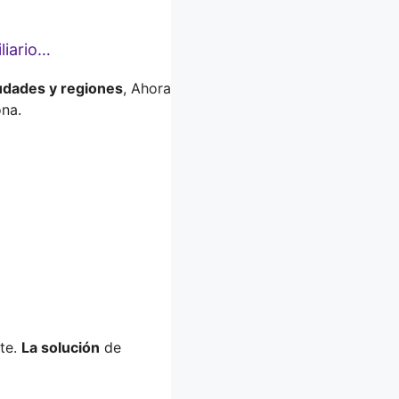
liario…
udades y regiones
, Ahora
ona.
ite.
La solución
de