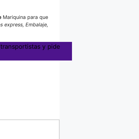
de
Mariquina para que
es express, Embalaje,
transportistas y pide