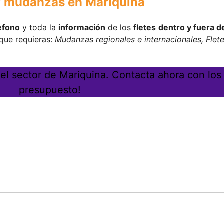
y mudanzas en Mariquina
éfono
y toda la
información
de los
fletes
dentro y fuera 
 que requieras:
Mudanzas regionales e internacionales, Flet
l sector de Mariquina. Contacta ahora con los 
presupuesto!