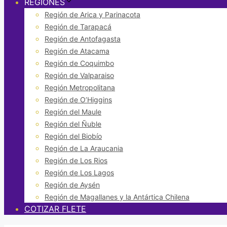
REGIONES
Región de Arica y Parinacota
Región de Tarapacá
Región de Antofagasta
Región de Atacama
Región de Coquimbo
Región de Valparaiso
Región Metropolitana
Región de O’Higgins
Región del Maule
Región del Ñuble
Región del Biobío
Región de La Araucania
Región de Los Rios
Región de Los Lagos
Región de Aysén
Región de Magallanes y la Antártica Chilena
COTIZAR FLETE