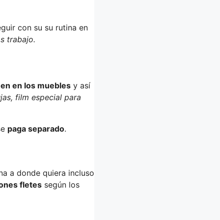
guir con su su rutina en
s trabajo.
s en en los muebles
y así
as, film especial para
se
paga separado
.
na a donde quiera incluso
ones fletes
según los