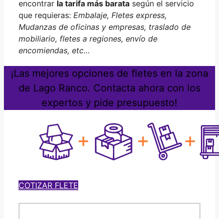
encontrar
la tarifa más barata
según el servicio
que requieras:
Embalaje, Fletes express,
Mudanzas de oficinas y empresas, traslado de
mobiliario, fletes a regiones, envío de
encomiendas, etc…
¡Las mejores opciones de fletes en la zona
de Lago Ranco. Contacta ahora con los
expertos y pide presupuesto!
COTIZAR FLETE