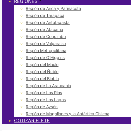
REGIONES
Región de Arica y Parinacota
Región de Tarapacá
Región de Antofagasta
Región de Atacama
Región de Coquimbo
Región de Valparaiso
Región Metropolitana
Región de O’Higgins
Región del Maule
Región del Ñuble
Región del Biobío
Región de La Araucania
Región de Los Rios
Región de Los Lagos
Región de Aysén
Región de Magallanes y la Antártica Chilena
COTIZAR FLETE