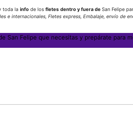
 toda la
info
de los
fletes
dentro y fuera de
San Felipe p
es e internacionales, Fletes express, Embalaje, envío de e
 de San Felipe que necesitas y prepárate para m