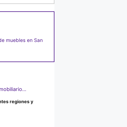
te de muebles en San
mobiliario…
ntes regiones y