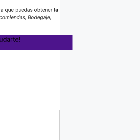
ara que puedas obtener
la
ncomiendas, Bodegaje,
udarte!