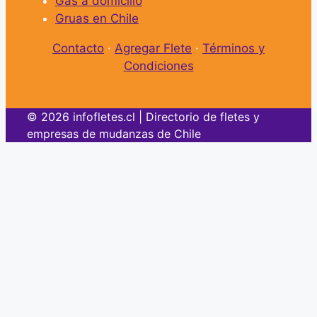
Gas a domicilio
Gruas en Chile
Contacto
·
Agregar Flete
·
Términos y
Condiciones
© 2026 infofletes.cl | Directorio de fletes y
empresas de mudanzas de Chile