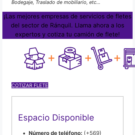
Bodegaje, Traslado de mobiliario, etc…
¡Las mejores empresas de servicios de fletes
del sector de Ránquil. Llama ahora a los
expertos y cotiza tu camión de flete!
COTIZAR FLETE
Espacio Disponible
Número de teléfono:
(+569)