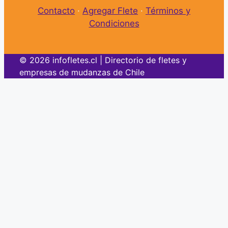
Contacto
·
Agregar Flete
·
Términos y
Condiciones
© 2026 infofletes.cl | Directorio de fletes y
empresas de mudanzas de Chile