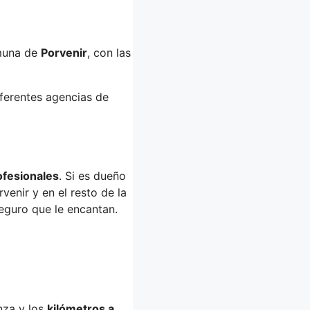
muna de
Porvenir
, con las
iferentes agencias de
ofesionales
. Si es dueño
venir y en el resto de la
seguro que le encantan.
nza y los
kilómetros a