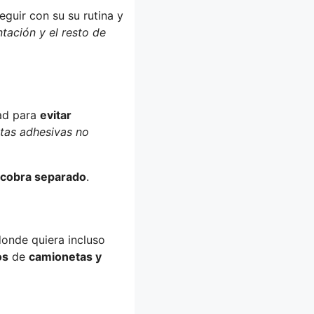
guir con su su rutina y
tación y el resto de
dad para
evitar
ntas adhesivas no
cobra separado
.
donde quiera incluso
os
de
camionetas y