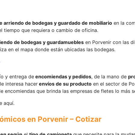
de arriendo de bodegas y guardado de mobiliario
en la co
l tiempo que requiera o cambio de oficina.
riendo de bodegas y guardamuebles
en Porvenir con las d
liza en el mapa donde están ubicadas las bodegas.
r
ío y entrega de
encomiendas y pedidos
, de la mano de
pr
le interesa hacer
envíos de su producto
en el sector de Por
o de encomiendas que brinda las empresas de fletes lo más 
 aquí.
ómicos en Porvenir – Cotizar
en según
el
tipo de
camioneta
que necesite para la muda