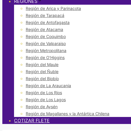
REGIONES
Región de Arica y Parinacota
Región de Tarapacá
Región de Antofagasta
Región de Atacama
Región de Coquimbo
Región de Valparaiso
Región Metropolitana
Región de O’Higgins
Región del Maule
Región del Ñuble
Región del Biobío
Región de La Araucania
Región de Los Rios
Región de Los Lagos
Región de Aysén
Región de Magallanes y la Antártica Chilena
COTIZAR FLETE