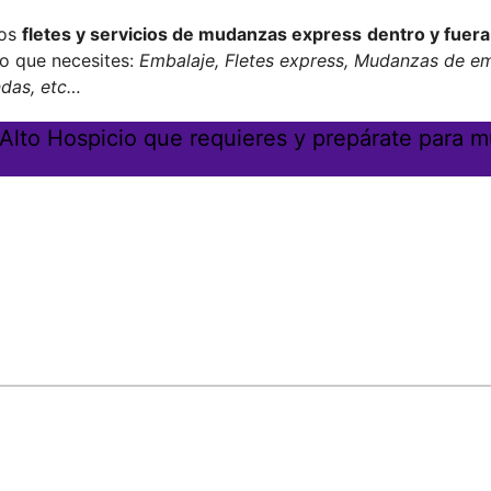
los
fletes y servicios de mudanzas express
dentro y fuer
io que necesites:
Embalaje, Fletes express, Mudanzas de em
ndas, etc…
 Alto Hospicio que requieres y prepárate para m