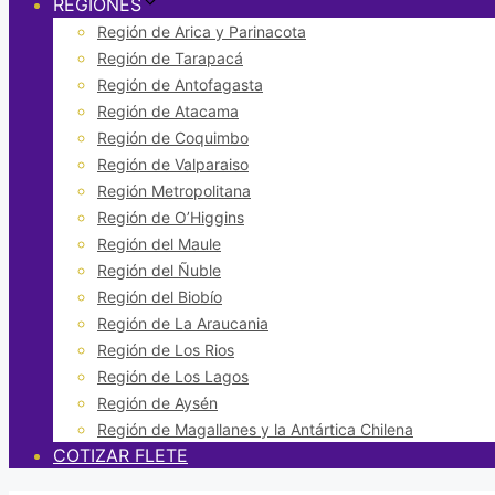
REGIONES
Región de Arica y Parinacota
Región de Tarapacá
Región de Antofagasta
Región de Atacama
Región de Coquimbo
Región de Valparaiso
Región Metropolitana
Región de O’Higgins
Región del Maule
Región del Ñuble
Región del Biobío
Región de La Araucania
Región de Los Rios
Región de Los Lagos
Región de Aysén
Región de Magallanes y la Antártica Chilena
COTIZAR FLETE