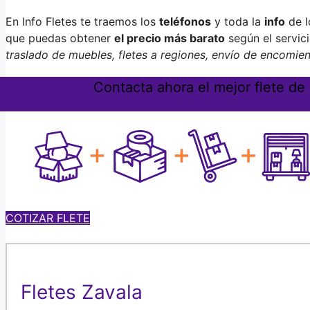
En Info Fletes te traemos los
teléfonos
y toda la
info
de 
que puedas obtener
el precio más barato
según el servic
traslado de muebles, fletes a regiones, envío de encomie
Contacta ahora el mejor flete de
COTIZAR FLETE
Fletes Zavala