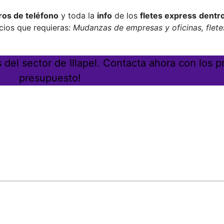
os de teléfono
y toda la
info
de los
fletes express
dentro
cios que requieras:
Mudanzas de empresas y oficinas, fletes
el sector de Illapel. Contacta ahora con los p
presupuesto!