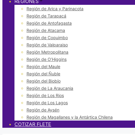
REGIONES
Región de Arica y Parinacota
Región de Tarapacá
Región de Antofagasta
Región de Atacama
Región de Coquimbo
Región de Valparaiso
Región Metropolitana
Región de O’Higgins
Región del Maule
Región del Ñuble
Región del Biobío
Región de La Araucania
Región de Los Rios
Región de Los Lagos
Región de Aysén
Región de Magallanes y la Antártica Chilena
COTIZAR FLETE