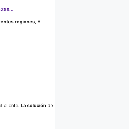
anzas…
rentes regiones
, A
l cliente.
La solución
de