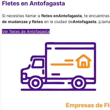
Fletes en Antofagasta
Si necesitas llamar a
fletes en
Antofagasta
, te encuentra
de mudanzas y fletes
en la ciudad de
Antofagasta
. ¡Llam
Ver fletes de Antofagasta
Empresas de Fl