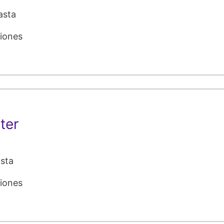
asta
giones
ter
sta
giones