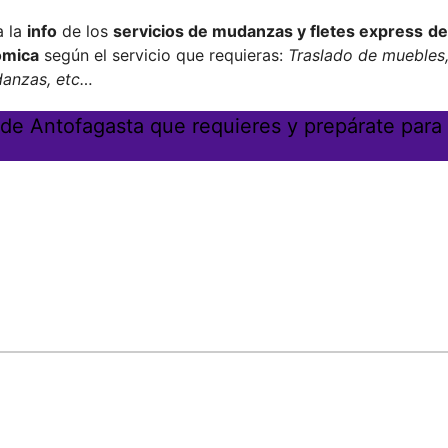
a la
info
de los
servicios de mudanzas y fletes express
de
ómica
según el servicio que requieras:
Traslado de muebles
danzas, etc…
 de Antofagasta que requieres y prepárate para