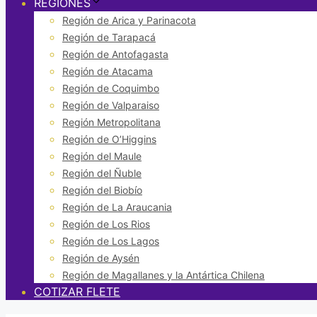
REGIONES
Región de Arica y Parinacota
Región de Tarapacá
Región de Antofagasta
Región de Atacama
Región de Coquimbo
Región de Valparaiso
Región Metropolitana
Región de O’Higgins
Región del Maule
Región del Ñuble
Región del Biobío
Región de La Araucania
Región de Los Rios
Región de Los Lagos
Región de Aysén
Región de Magallanes y la Antártica Chilena
COTIZAR FLETE