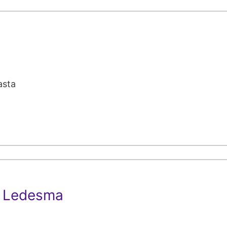
asta
s Ledesma